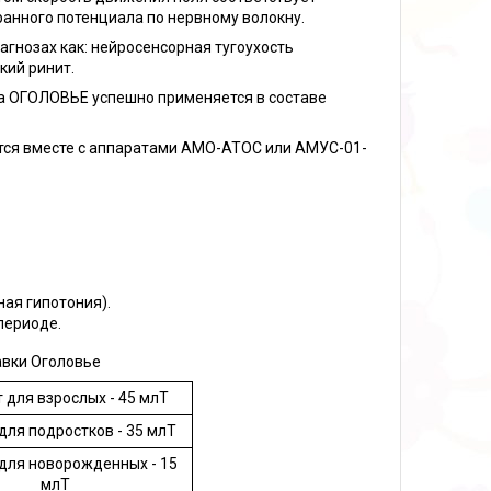
анного потенциала по нервному волокну.
гнозах как: нейросенсорная тугоухость
кий ринит.
а ОГОЛОВЬЕ успешно применяется в составе
ся вместе с аппаратами АМО-АТОС или АМУС-01-
ая гипотония).
периоде.
авки Оголовье
 для взрослых - 45 млТ
для подростков - 35 млТ
для новорожденных - 15
млТ