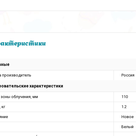
рактеристики
вные
а производитель
Россия
овательские характеристики
 зоны облучения, мм
110
 кг
1.2
яние
Новое
Белый