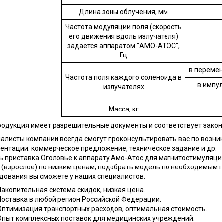
Длина зоны облучения, мм
Частота модуляции поля (скорость
его движения вдоль излучателя)
задается аппаратом "АМО-АТОС",
Гц
в перемен
Частота поля каждого соленоида в
в импул
излучателях
Масса, кг
родукция имеет разрешительные документы и соответствует зако
алисты компании всегда смогут проконсультировать вас по возни
ентации: коммерческое предложение, техническое задание и др.
ь приставка Оголовье к аппарату Амо-Атос для магнитостимуляци
 (взрослое) по низким ценам, подобрать модель по необходимым 
дования вы сможете у наших специалистов.
Накопительная система скидок, низкая цена.
Поставка в любой регион Российской Федерации.
Оптимизация транспортных расходов, оптимальная стоимость.
Опыт комплексных поставок для медицинских учреждений.