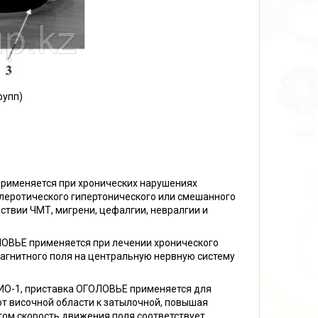
рупп)
рименяется при хронических нарушениях
леротического гипертонического или смешанного
ствии ЧМТ, мигрени, цефалгии, невралгии и
ОВЬЕ применяется при лечении хронического
агнитного поля на центральную нервную систему
ИО-1, приставка ОГОЛОВЬЕ применяется для
от височной области к затылочной, повышая
том скорость движения поля соответствует