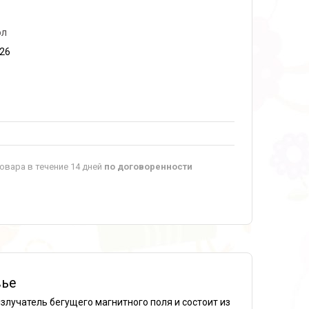
ол
026
овара в течение 14 дней
по договоренности
вье
лучатель бегущего магнитного поля и состоит из