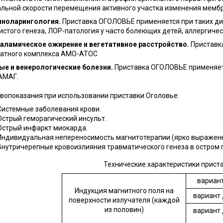
льной скорости перемещения активного участка изменения мембр
иноларингология.
Приставка ОГОЛОВЬЕ применяется при таких диа
истого генеза, ЛОР-патология у часто болеющих детей, аллергичес
аламическое ожирение и вегетативное расстройство.
Приставк
атного комплекса АМО-АТОС
е и венерологические болезни.
Приставка ОГОЛОВЬЕ применяет
АМАГ.
вопоказания при использовании приставки Оголовье:
Системные заболевания крови.
Острый геморагический инсульт.
Острый инфаркт миокарда.
Индивидуальная непереносимость магнитотерапии (ярко выраженн
Внутричерепные кровоизлияния травматического генеза в остром 
Технические характеристики прист
вариант
Индукция магнитного поля на
вариант 
поверхности излучателя (каждой
из половин)
вариант 