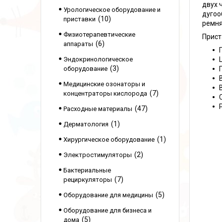
двух 
Урологическое оборудование и
дугоо
10
приставки
ремня
Физиотерапевтические
Прист
6
аппараты
Эндокринологическое
3
оборудование
Медицинские озонаторы и
7
концентраторы кислорода
47
Расходные материалы
1
Дерматология
1
Хирургическое оборудование
2
Электростимуляторы
Бактериальные
7
рециркуляторы
5
Оборудование для медицины
Оборудование для бизнеса и
5
дома