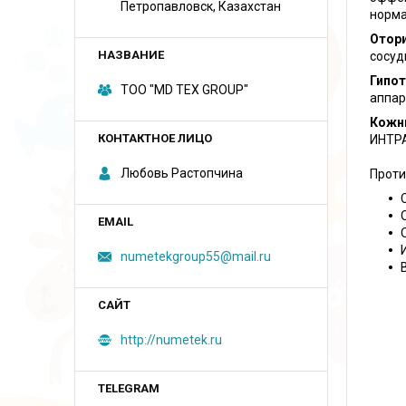
Петропавловск, Казахстан
норма
Отор
сосуд
Гипот
ТОО "MD TEX GROUP"
аппар
Кожны
ИНТР
Любовь Растопчина
Проти
numetekgroup55@mail.ru
http://numetek.ru