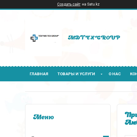
Создать сайт
на Satu.kz
MDTEXGROUP
ГЛАВНАЯ
ТОВАРЫ И УСЛУГИ
О НАС
КО
При
Амб