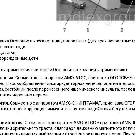
авка Оголовье выпускает в двух вариантах (для трех возрастных г
рослые люди
дростки
ворожденные дети
ть применения приставки Оголовье (показания к применению):
логия.
Совместно с аппаратом АМО-АТОС, приставка ОГОЛОВЬЕ п
вого кровообращения (дисциркуляторной энцефалопатии атероск
а), состоянии после перенесенного ишемического инсульта, послед
патии черепных нервов.
огия.
Совместно с аппаратом АМУС-01-ИНТРАМАГ, приставка ОГОЛ
атита через коррекцию иммунитета путем воздействия бегущего м
.
льмология.
Совместно с аппаратом АМО-АТОС + приставка АМБЛ
ляции зрительного тракта, благодаря движению магнитного поля 
тивность лечения амблиопии и атрофии зрительного нерва. При э