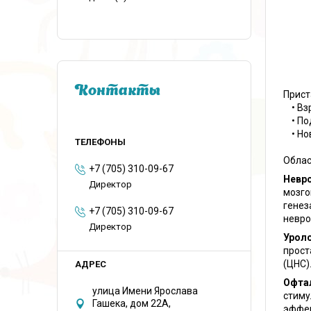
Контакты
Прист
• Вз
• По
• Но
Облас
+7 (705) 310-09-67
Невро
Директор
мозго
генез
+7 (705) 310-09-67
невро
Директор
Урол
прост
(ЦНС)
Офта
улица Имени Ярослава
стиму
Гашека, дом 22А,
эффек