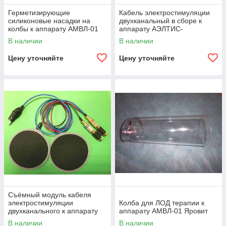
Герметизирующие
Кабель электростимуляции
силиконовые насадки на
двухканальный в сборе к
колбы к аппарату АМВЛ-01
аппарату АЭЛТИС-
Яровит
синхро-02 Яровит
В наличии
В наличии
Цену уточняйте
Цену уточняйте
Съёмный модуль кабеля
электростимуляции
Колба для ЛОД терапии к
двухканального к аппарату
аппарату АМВЛ-01 Яровит
АЭЛТИС-синхро-02 Яровит
В наличии
В наличии