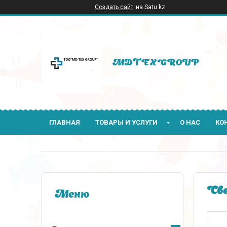
Создать сайт
на Satu.kz
MDTEXGROUP
ГЛАВНАЯ
ТОВАРЫ И УСЛУГИ
О НАС
КО
Све