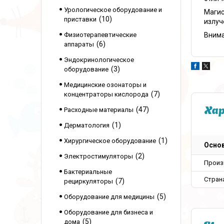
Урологическое оборудование и
Магис
10
приставки
излуч
Внима
Физиотерапевтические
6
аппараты
Эндокринологическое
3
оборудование
Медицинские озонаторы и
7
концентраторы кислорода
47
Расходные материалы
Ха
1
Дерматология
1
Хирургическое оборудование
Осно
2
Электростимуляторы
Произ
Бактериальные
Стран
7
рециркуляторы
5
Оборудование для медицины
Оборудование для бизнеса и
5
дома