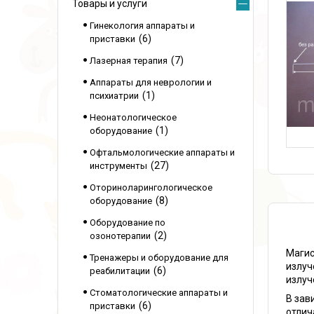
Товары и услуги
Гинекология аппараты и
6
приставки
7
Лазерная терапия
Аппараты для неврологии и
1
психиатрии
Неонатологическое
1
оборудование
Офтальмологические аппараты и
27
инструменты
Оториноларингологическое
8
оборудование
Оборудование по
2
озонотерапии
Магис
Тренажеры и оборудование для
излуч
6
реабилитации
излуч
Стоматологические аппараты и
В зав
6
приставки
отлич