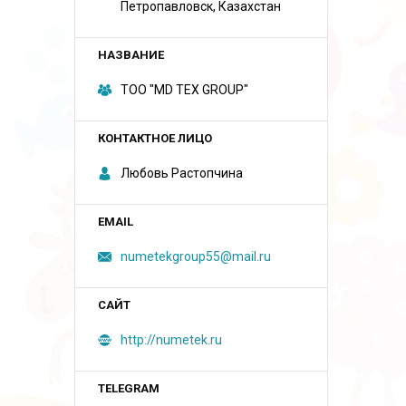
Петропавловск, Казахстан
ТОО "MD TEX GROUP"
Любовь Растопчина
numetekgroup55@mail.ru
http://numetek.ru