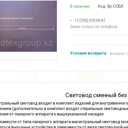
В наличии
Код:
Яр-ССБК
+7 (705) 310-09-67
Заказ только по телефону
возврат т
Световод сменный без
тральный световод входит в комплект изделий для внутривенног
ением (дополнительно в комплект входят стерильные световодные
ения от лазерного аппарата к вышеуказанной насадке.
исимости от типа лазерного аппарата магистральный световод мо
аться выходные устройства в зависимости от вида световодной на