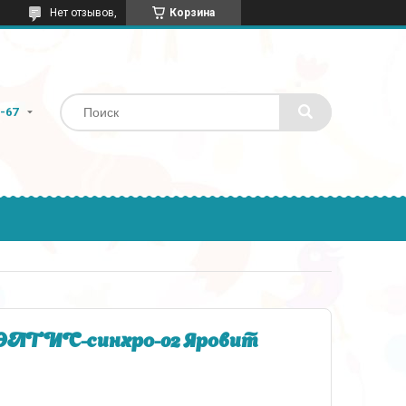
Нет отзывов,
Корзина
9-67
АЭЛТИС-синхро-02 Яровит