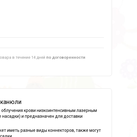
овара в течение 14 дней
по договоренности
 канюли
о облучения крови низкоинтенсивным лазерным
 насадки) и предназначен для доставки
жет иметь разные виды коннекторов, также могут
садки.