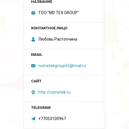
ТОО "MD TEX GROUP"
Любовь Растопчина
numetekgroup55@mail.ru
http://numetek.ru
+77053100967