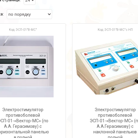
ЭСП-01"В-МС"
ЭСП-01"В-МС" с НП
Электростимулятор
Электростимулятор
противоболевой
противоболевой
СП-01-«Вектор-МС» (по
ЭСП-01-«Вектор-МС» (
А.А. Герасимову) с
А.А.Герасимову) с
оризонтальной панелью
наклонной панельюв
в полной
полной