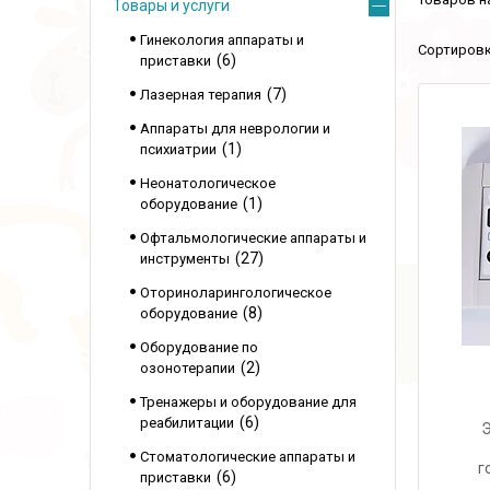
Товары и услуги
Гинекология аппараты и
6
приставки
7
Лазерная терапия
Аппараты для неврологии и
1
психиатрии
Неонатологическое
1
оборудование
Офтальмологические аппараты и
27
инструменты
Оториноларингологическое
8
оборудование
Оборудование по
2
озонотерапии
Тренажеры и оборудование для
6
реабилитации
Э
Стоматологические аппараты и
г
6
приставки