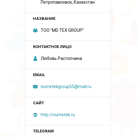
Петропавловск, Казахстан
ТОО "MD TEX GROUP"
Любовь Растопчина
numetekgroup55@mail.ru
http://numetek.ru