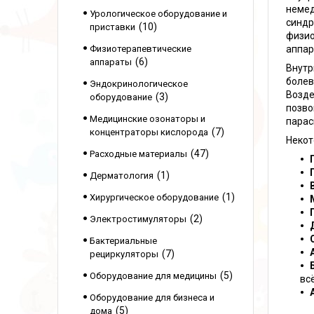
немед
Урологическое оборудование и
синдр
10
приставки
физио
аппар
Физиотерапевтические
6
аппараты
Внутр
болев
Эндокринологическое
Возде
3
оборудование
позво
Медицинские озонаторы и
парас
7
концентраторы кислорода
Некот
47
Расходные материалы
1
Дерматология
1
Хирургическое оборудование
2
Электростимуляторы
Бактериальные
7
рециркуляторы
5
Оборудование для медицины
вс
Оборудование для бизнеса и
5
дома