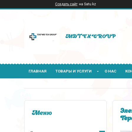
Создать сайт
на Satu.kz
MDTEXGROUP
ГЛАВНАЯ
ТОВАРЫ И УСЛУГИ
О НАС
КО
Эле
Гер