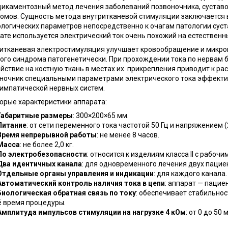
икаментозный метод лечения заболеваний позвоночника, суставов
омов. Сущность метода внутритканевой стимуляции заключается 
логических параметров непосредственно к очагам патологии суст
ате используется электрический ток очень похожий на естественн
итканевая электростимуляция улучшает кровообращение и микро
ого синдрома патогенетически. При прохождении тока по нервам 
йствие на костную ткань в местах их прикрепления приводит к р
ночник специальными параметрами электрического тока эффекти
импатической нервных систем.
орые характеристики аппарата:
Габаритные размеры
: 300×200×65 мм.
Питание
: от сети переменного тока частотой 50 Гц и напряжением (2
Время непрерывной работы
: не менее 8 часов.
Масса
: не более 2,0 кг.
По электробезопасности
: относится к изделиям класса II с рабоч
Два идентичных канала
: для одновременного лечения двух паци
Отдельные органы управления и индикации
: для каждого канала
Автоматический контроль наличия тока в цепи
: аппарат — пацие
Биологическая обратная связь по току
: обеспечивает стабильно
ё время процедуры.
Амплитуда импульсов стимуляции на нагрузке 4 кОм
: от 0 до 50 