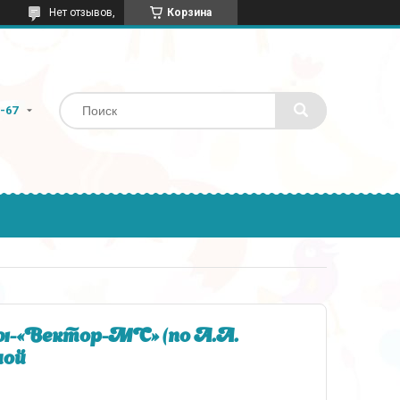
Нет отзывов,
Корзина
9-67
1-«Вектор-МС» (по А.А.
ной