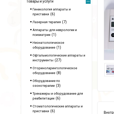
Товары и услуги
Гинекология аппараты и
6
приставки
7
Лазерная терапия
Аппараты для неврологии и
1
психиатрии
Неонатологическое
1
оборудование
Офтальмологические аппараты и
27
инструменты
Оториноларингологическое
8
оборудование
Оборудование по
3
озонотерапии
Тренажеры и оборудование для
6
реабилитации
Стоматологические аппараты и
6
приставки
Внутр