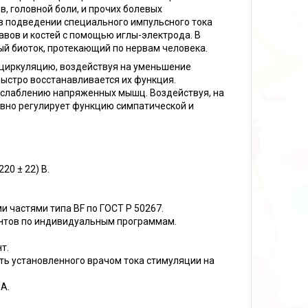
, головной боли, и прочих болевых
в подведении специального импульсного тока
авов и костей с помощью иглы-электрода. В
ый биоток, протекающий по нервам человека.
циркуляцию, воздействуя на уменьшение
быстро восстанавливается их функция.
асслаблению напряженных мышц. Воздействуя, на
вно регулирует функцию симпатической и
20 ± 22) В.
ими частями типа BF по ГОСТ Р 50267.
ентов по индивидуальным программам.
.
нт.
сть установленного врачом тока стимуляции на
мА.