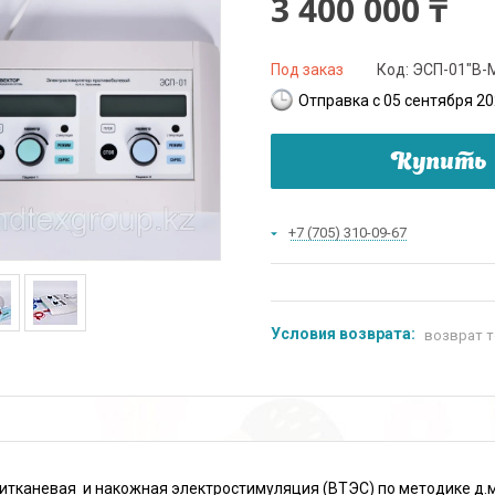
3 400 000 ₸
Под заказ
Код:
ЭСП-01"В-
Отправка с 05 сентября 2
Купить
+7 (705) 310-09-67
возврат т
итканевая и накожная электростимуляция (ВТЭС) по методике д.м