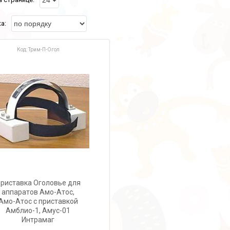
Трим-П-Огол
риставка Оголовье для
аппаратов Амо-Атос,
Амо-Атос с приставкой
Амблио-1, Амус-01
Интрамаг