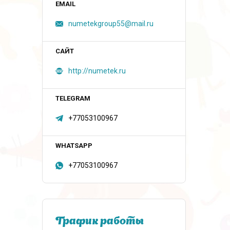
numetekgroup55@mail.ru
http://numetek.ru
+77053100967
+77053100967
График работы