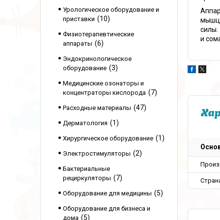
Урологическое оборудование и
Аппар
10
приставки
мышцы
силы.
Физиотерапевтические
и сом
6
аппараты
Эндокринологическое
3
оборудование
Медицинские озонаторы и
7
концентраторы кислорода
47
Расходные материалы
Ха
1
Дерматология
1
Хирургическое оборудование
Осно
2
Электростимуляторы
Произ
Бактериальные
7
рециркуляторы
Стран
5
Оборудование для медицины
Оборудование для бизнеса и
5
дома