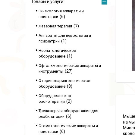
Товары и услуги
Гинекология аппараты и
6
приставки
7
Лазерная терапия
Аппараты для неврологии и
1
психиатрии
Неонатологическое
1
оборудование
Офтальмологические аппараты и
27
инструменты
Оториноларингологическое
8
оборудование
Оборудование по
2
озонотерапии
Тренажеры и оборудование для
Мышеч
6
реабилитации
на мы
Стоматологические аппараты и
Миост
6
приставки
крово