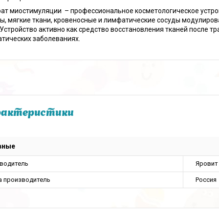
ат миостимуляции – профессиональное косметологическое устрой
, мягкие ткани, кровеносные и лимфатические сосуды модулиро
 Устройство активно как средство восстановления тканей после 
атических заболеваниях.
рактеристики
вные
водитель
Яровит
а производитель
Россия