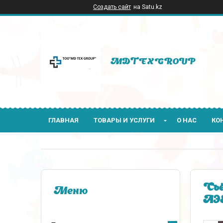
Создать сайт
на Satu.kz
MDTEXGROUP
ГЛАВНАЯ
ТОВАРЫ И УСЛУГИ
О НАС
КО
Съё
АЭ