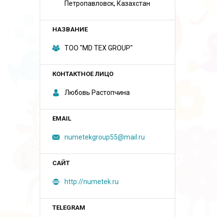
Петропавловск, Казахстан
ТОО "MD TEX GROUP"
Любовь Растопчина
numetekgroup55@mail.ru
http://numetek.ru