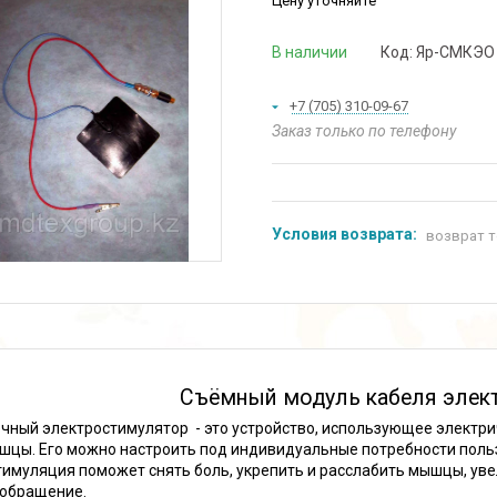
Цену уточняйте
В наличии
Код:
Яр-СМКЭО
+7 (705) 310-09-67
Заказ только по телефону
возврат т
Съёмный модуль кабеля элек
ный электростимулятор - это устройство, использующее электр
шцы. Его можно настроить под индивидуальные потребности польз
имуляция поможет снять боль, укрепить и расслабить мышцы, ув
обращение.