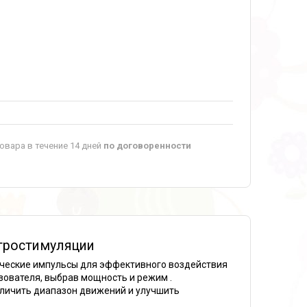
овара в течение 14 дней
по договоренности
тростимуляции
ические импульсы для эффективного воздействия
ователя, выбрав мощность и режим .
еличить диапазон движений и улучшить