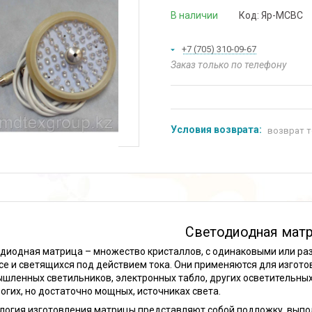
В наличии
Код:
Яр-МСВС
+7 (705) 310-09-67
Заказ только по телефону
возврат т
Светодиодная мат
диодная матрица – множество кристаллов, с одинаковыми или ра
се и светящихся под действием тока. Они применяются для изгот
шленных светильников, электронных табло, других осветительных
огих, но достаточно мощных, источниках света.
логия изготовления матрицы представляют собой подложку, выпо