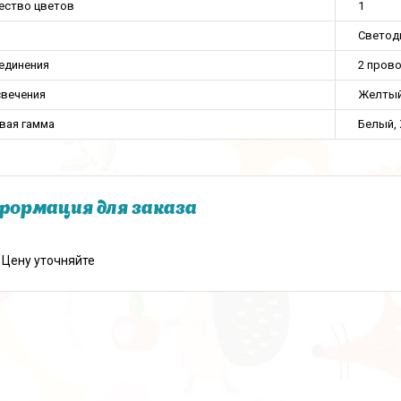
ество цветов
1
Светод
оединения
2 пров
свечения
Желты
вая гамма
Белый,
ормация для заказа
Цену уточняйте