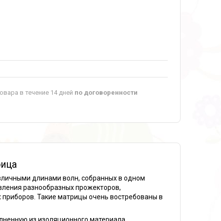
овара в течение 14 дней
по договоренности
рица
зличными длинами волн, собранных в одном
овления разнообразных прожекторов,
 приборов. Такие матрицы очень востребованы в
лненную из изоляционного материала,