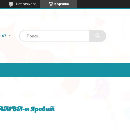
Нет отзывов,
Корзина
9-67
у АМВЛ-01 Яровит