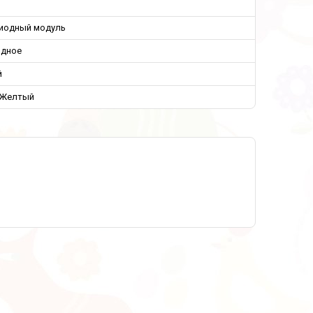
иодный модуль
одное
й
 Желтый