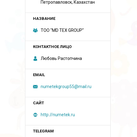
Петропавловск, Казахстан
ТОО "MD TEX GROUP"
Любовь Растопчина
numetekgroup55@mail.ru
http://numetek.ru