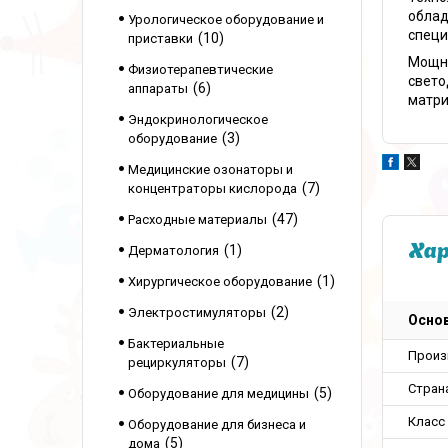
облад
Урологическое оборудование и
специ
10
приставки
Мощны
Физиотерапевтические
свето
6
аппараты
матри
Эндокринологическое
3
оборудование
Медицинские озонаторы и
7
концентраторы кислорода
47
Расходные материалы
1
Ха
Дерматология
1
Хирургическое оборудование
2
Электростимуляторы
Осно
Бактериальные
Произ
7
рециркуляторы
Стран
5
Оборудование для медицины
Класс
Оборудование для бизнеса и
5
дома