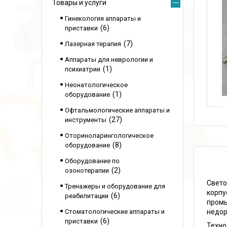
Товары и услуги
Гинекология аппараты и
6
приставки
7
Лазерная терапия
Аппараты для неврологии и
1
психиатрии
Неонатологическое
1
оборудование
Офтальмологические аппараты и
27
инструменты
Оториноларингологическое
8
оборудование
Оборудование по
2
озонотерапии
Свето
Тренажеры и оборудование для
корпу
6
реабилитации
промы
недор
Стоматологические аппараты и
6
приставки
Техно