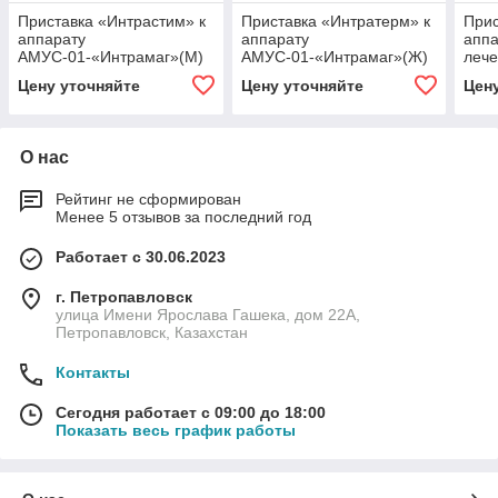
Приставка «Интрастим» к
Приставка «Интратерм» к
Прис
аппарату
аппарату
аппа
АМУС-01-«Интрамаг»(М)
АМУС-01-«Интрамаг»(Ж)
лече
акко
Цену уточняйте
Цену уточняйте
Цен
трен
О нас
Рейтинг не сформирован
Менее 5 отзывов за последний год
Работает с 30.06.2023
г. Петропавловск
улица Имени Ярослава Гашека, дом 22А,
Петропавловск, Казахстан
Контакты
Сегодня работает с 09:00 до 18:00
Показать весь график работы