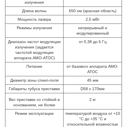
излучения
Длина волны
650 нм (красная область)
Мощность лазера
2,5 мВт
Режимы излучения
непрерывный и
модулированный
Диапазон частот модуляции
от 0,38 до 6 Гц
излучения (задается
частотой модуляции
аппарата АМО-АТОС)
Питание
от базового аппарата АМО-
АТОС
Диаметр зоны спекл-поля
45 мм
Габариты тубуса приставки
D58 х 170мм
Вес приставки со стойкой и
2 кг
основанием, не более
Режим эксплуатации
температурой воздуха от +10
°С до +35 °С и
относительной влажностью