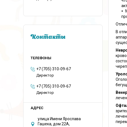
чт
ак
пр
Отлич
В отл
Контакты
аппар
сущес
Невро
крово
состо
череп
+7 (705) 310-09-67
Уроло
Директор
Оголо
бегущ
+7 (705) 310-09-67
Венер
Директор
лечен
Офта
зрите
лечен
улица Имени Ярослава
перем
Гашека, дом 22А,