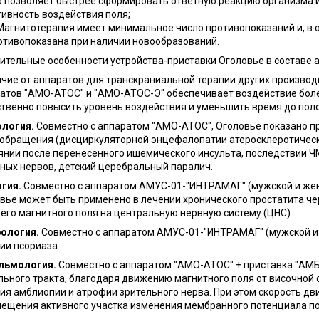
о позволяет быстрее сформировать ответную реакцию организма 
тивность воздействия поля;
Магнитотерапия имеет минимальное число противопоказаний и, в о
отивопоказана при наличии новообразований.
ительные особенности устройства-приставки Оголовье в составе
ичие от аппаратов для транскраниальной терапии других производ
атов "АМО-АТОС" и "АМО-АТОС-Э" обеспечивает воздействие боле
твенно повысить уровень воздействия и уменьшить время до поло
логия.
Cовместно с аппаратом "АМО-АТОС", Оголовье показано п
обращения (дисциркуляторной энцефалопатии атеросклеротическо
янии после перенесенного ишемического инсульта, последствии ЧМ
ных нервов, детский церебральный паралич.
гия.
Совместно с аппаратом АМУС-01-"ИНТРАМАГ" (мужской и жен
вье может быть применено в лечении хронического простатита ч
его магнитного поля на центральную нервную систему (ЦНС).
ология.
Совместно с аппаратом АМУС-01-"ИНТРАМАГ" (мужской и
ии псориаза.
льмология.
Совместно с аппаратом "АМО-АТОС" + приставка "АМ
льного тракта, благодаря движению магнитного поля от височной
ия амблиопии и атрофии зрительного нерва. При этом скорость д
ещения активного участка изменения мембранного потенциала по н