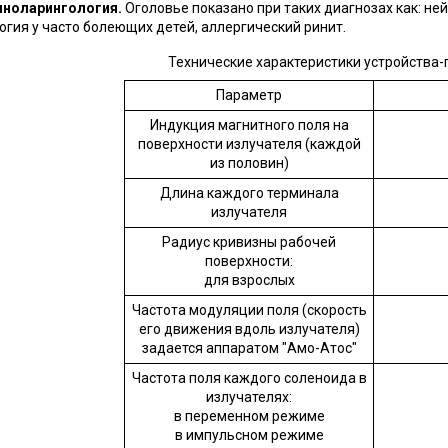
иноларингология.
Оголовье показано при таких диагнозах как: не
огия у часто болеющих детей, аллергический ринит.
Технические характеристики устройства-
Параметр
Индукция магнитного поля на
поверхности излучателя (каждой
из половин)
Длина каждого терминала
излучателя
Радиус кривизны рабочей
поверхности:
для взрослых
Частота модуляции поля (скорость
его движения вдоль излучателя)
задается аппаратом "Амо-Атос"
Частота поля каждого соленоида в
излучателях:
в переменном режиме
в импульсном режиме