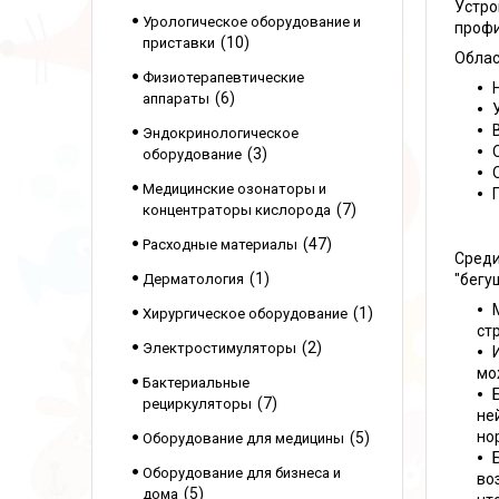
Устро
Урологическое оборудование и
профи
10
приставки
Облас
Физиотерапевтические
6
аппараты
Эндокринологическое
3
оборудование
Медицинские озонаторы и
7
концентраторы кислорода
47
Расходные материалы
Среди
1
Дерматология
"бегу
1
Хирургическое оборудование
ст
2
Электростимуляторы
мо
Бактериальные
7
рециркуляторы
не
но
5
Оборудование для медицины
Оборудование для бизнеса и
во
5
дома