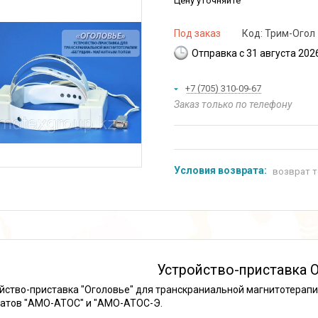
Цену уточняйте
Под заказ
Код:
Трим-Огол
Отправка с 31 августа 202
+7 (705) 310-09-67
Заказ только по телефону
возврат т
Устройство-приставка 
йство-приставка "Оголовье" для транскраниальной магнитотерапи
атов "АМО-АТОС" и "АМО-АТОС-Э.