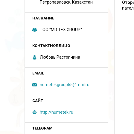
Петропавловск, Казахстан
Отор
патол
ТОО "MD TEX GROUP"
Любовь Растопчина
numetekgroup55@mail.ru
http://numetek.ru