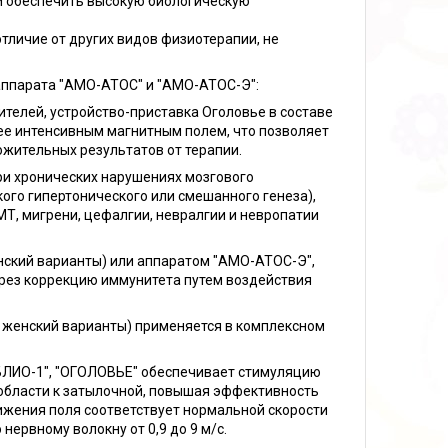
и обеспечить высокую биологическую
тличие от других видов физиотерапии, не
 аппарата "АМО-АТОС" и "АМО-АТОС-Э":
ителей, устройство-приставка Оголовье в составе
е интенсивным магнитным полем, что позволяет
жительных результатов от терапии.
ри хронических нарушениях мозгового
го гипертонического или смешанного генеза),
Т, мигрени, цефалгии, невралгии и невропатии
ский варианты) или аппаратом "АМО-АТОС-Э",
ерез коррекцию иммунитета путем воздействия
 женский варианты) применяется в комплексном
БЛИО-1", "ОГОЛОВЬЕ" обеспечивает стимуляцию
 области к затылочной, повышая эффективность
вижения поля соответствует нормальной скорости
ервному волокну от 0,9 до 9 м/с.