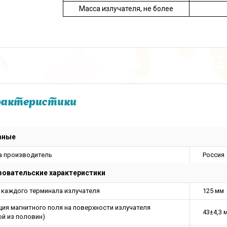
Масса излучателя, не более
рактеристики
вные
а производитель
Россия
овательские характеристики
 каждого терминала излучателя
125 мм
ция магнитного поля на поверхности излучателя
43±4,3 
ой из половин)