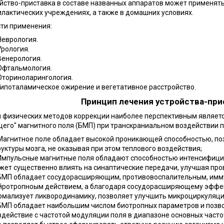
йство-приставка в составе названных аппаратов может применятьс
лактических учреждениях, а также в домашних условиях.
ти применения:
Неврология.
Урология.
Венерология.
Офтальмология.
Оториноларингология.
Гипоталамическое ожирение и вегетативное расстройство.
Принцип лечения устройства-при
 физических методов коррекции наиболее перспективным являетс
щего" магнитного поля (БМП) при транскраниальном воздействии
Магнитное поле обладает высокой проникающей способностью, п
руктуры мозга, не оказывая при этом теплового воздействия;
Импульсные магнитные поля обладают способностью интенсифици
жет существенно влиять на синаптические передачи, улучшая про
БМП обладает сосудорасширяющим, противовоспалительным, им
йротропноым действием, а благодаря сосудорасширяющему эффек
рмализует ликвородинамику, позволяет улучшить микроциркуляци
БМП обладает наибольшим числом биотропных параметров и позво
здействие с частотой модуляции поля в диапазоне основных часто