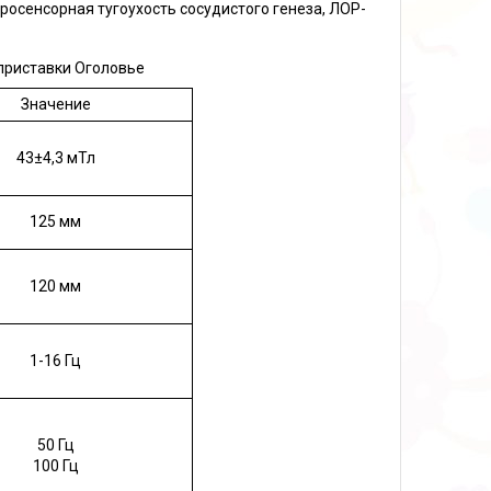
йросенсорная тугоухость сосудистого генеза, ЛОР-
приставки Оголовье
Значение
43±4,3 мТл
125 мм
120 мм
1-16 Гц
50 Гц
100 Гц