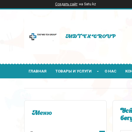
Создать сайт
на Satu.kz
MDTEXGROUP
ГЛАВНАЯ
ТОВАРЫ И УСЛУГИ
О НАС
КО
Уст
бег