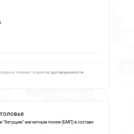
6
овара в течение 14 дней
по договоренности
Оголовье
и "бегущим" магнитным полем (БМП) в составе