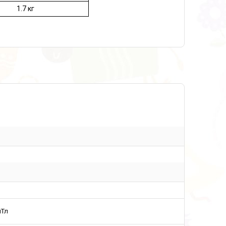
1.7 кг
мТл