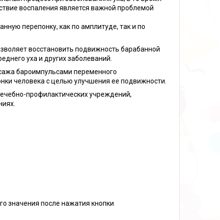
дствие воспаления является важной проблемой
ную перепонку, как по амплитуде, так и по
зволяет восстановить подвижность барабанной
еднего уха и других заболеваний.
сажа бароимпульсами переменного
нки человека с целью улучшения ее подвижности.
лечебно-профилактических учреждений,
ниях.
го значения после нажатия кнопки