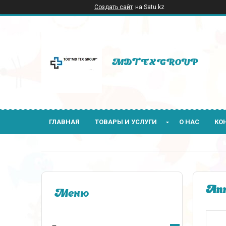
Создать сайт
на Satu.kz
MDTEXGROUP
ГЛАВНАЯ
ТОВАРЫ И УСЛУГИ
О НАС
КО
Апп