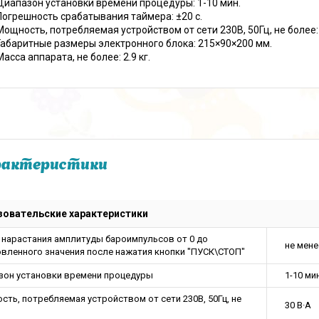
Диапазон установки времени процедуры: 1-10 мин.
Погрешность срабатывания таймера: ±20 с.
Мощность, потребляемая устройством от сети 230В, 50Гц, не более: 
Габаритные размеры электронного блока: 215×90×200 мм.
Масса аппарата, не более: 2.9 кг.
рактеристики
овательские характеристики
 нарастания амплитуды бароимпульсов от 0 до
не мене
овленного значения после нажатия кнопки "ПУСК\СТОП"
зон установки времени процедуры
1-10 ми
ть, потребляемая устройством от сети 230В, 50Гц, не
30 В·А