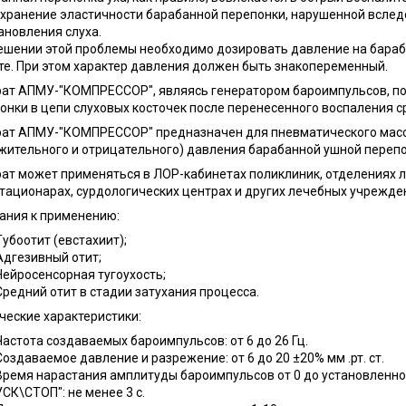
охранение эластичности барабанной перепонки, нарушенной всле
ановления слуха.
ешении этой проблемы необходимо дозировать давление на барабан
те. При этом характер давления должен быть знакопеременный.
ат АПМУ-"КОМПРЕССОР", являясь генератором бароимпульсов, по
онки в цепи слуховых косточек после перенесенного воспаления ср
ат АПМУ-"КОМПРЕССОР" предназначен для пневматического мас
жительного и отрицательного) давления барабанной ушной перепо
ат может применяться в ЛОР-кабинетах поликлиник, отделениях 
тационарах, сурдологических центрах и других лечебных учрежде
ания к применению:
Тубоотит (евстахиит);
Адгезивный отит;
Нейросенсорная тугоухость;
Средний отит в стадии затухания процесса.
ческие характеристики:
Частота создаваемых бароимпульсов: от 6 до 26 Гц.
Создаваемое давление и разрежение: от 6 до 20 ±20% мм .рт. ст.
Время нарастания амплитуды бароимпульсов от 0 до установленно
УСК\СТОП": не менее 3 с.