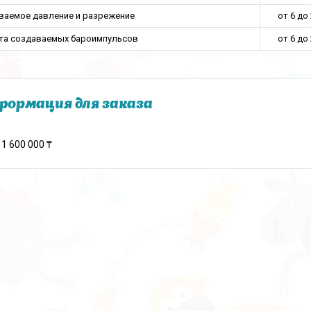
ваемое давление и разрежение
от 6 до 
та создаваемых бароимпульсов
от 6 до 
ормация для заказа
1 600 000 ₸