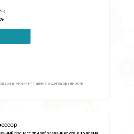
У-К
026
овара в течение 14 дней
по договоренности
ессор
ельный процесс при заболеваниях уха, в то время