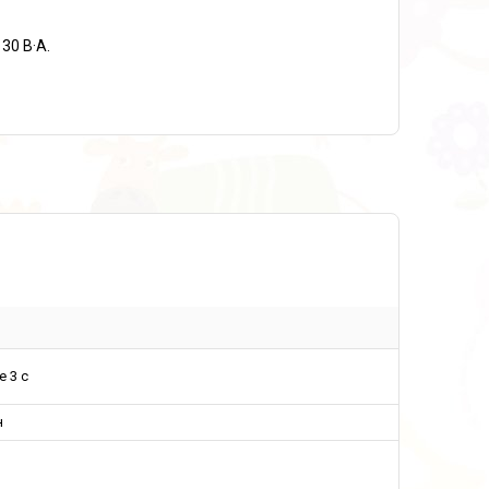
30 В·А.
е 3 с
н