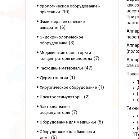
как с
Урологическое оборудование и
восст
10
приставки
При р
Физиотерапевтические
часто
6
аппараты
Аппар
переп
Эндокринологическое
3
оборудование
Аппар
(поло
Медицинские озонаторы и
7
концентраторы кислорода
Аппар
спецс
47
Расходные материалы
Показ
1
Дерматология
1
Хирургическое оборудование
2
Электростимуляторы
Бактериальные
Техни
7
рециркуляторы
5
Оборудование для медицины
Оборудование для бизнеса и
"П
5
дома