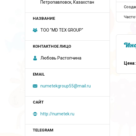
Петропавловск, Казахстан
Созда
Часто
ТОО "MD TEX GROUP"
Инф
Любовь Растопчина
Цена:
numetekgroup55@mail.ru
http://numetek.ru