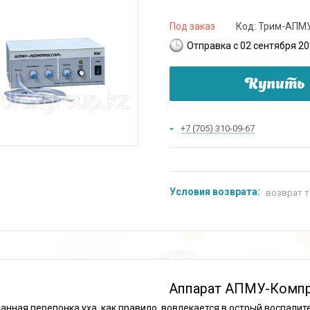
Под заказ
Код:
Трим-АПМ
Отправка с 02 сентября 2
Купить
+7 (705) 310-09-67
возврат т
Аппарат АПМУ-Компр
анная перепонка уха, как правило, вовлекается в острый воспалит