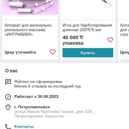
Аппарат для вагинально-
Игла для барботирования
Апп
ректального массажа
длинная 200*5*5 мм
для 
«ИНТРАВИБР»
глаз
40 000
₸/
упаковка
Цену уточняйте
Цен
Купить
О нас
Рейтинг не сформирован
Менее 5 отзывов за последний год
Работает с 30.06.2023
г. Петропавловск
улица Имени Ярослава Гашека, дом 22А,
Петропавловск, Казахстан
Контакты