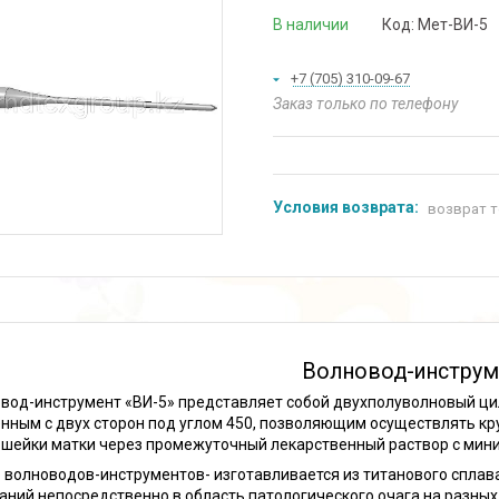
В наличии
Код:
Мет-ВИ-5
+7 (705) 310-09-67
Заказ только по телефону
возврат т
Волновод-инструм
вод-инструмент «ВИ-5» представляет собой двухполуволновый ци
нным с двух сторон под углом 450, позволяющим осуществлять к
 шейки матки через промежуточный лекарственный раствор с мин
 волноводов-инструментов- изготавливается из титанового сплав
аний непосредственно в область патологического очага на разных