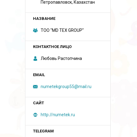
Петропавловск, Казахстан
ТОО "MD TEX GROUP"
Любовь Растопчина
numetekgroup55@mail.ru
http://numetek.ru