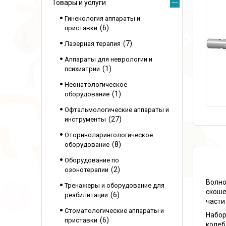
Товары и услуги
Гинекология аппараты и
6
приставки
7
Лазерная терапия
Аппараты для неврологии и
1
психиатрии
Неонатологическое
1
оборудование
Офтальмологические аппараты и
27
инструменты
Оториноларингологическое
8
оборудование
Оборудование по
2
озонотерапии
Волно
Тренажеры и оборудование для
скоше
6
реабилитации
части
Стоматологические аппараты и
Набор
6
приставки
колеб