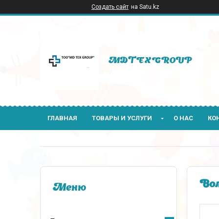
Создать сайт
на Satu.kz
MDTEXGROUP
ГЛАВНАЯ
ТОВАРЫ И УСЛУГИ
О НАС
КО
Вол