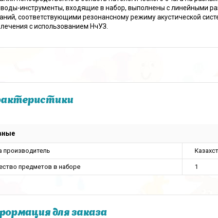
воды-инструменты, входящие в набор, выполнены с линейными р
аний, соответствующими резонансному режиму акустической систе
 лечения с использованием НчУЗ.
рактеристики
вные
а производитель
Казахс
ество предметов в наборе
1
ормация для заказа