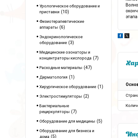
Волно
Урологическое оборудование и
оконч
10
приставки
этапа
Физиотерапевтические
6
аппараты
Эндокринологическое
3
оборудование
Медицинские озонаторы и
7
концентраторы кислорода
Ха
47
Расходные материалы
1
Дерматология
Осно
1
Хирургическое оборудование
Стран
2
Электростимуляторы
Колич
Бактериальные
7
рециркуляторы
5
Оборудование для медицины
Оборудование для бизнеса и
Инф
5
дома