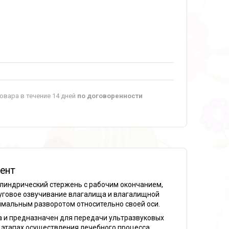
овара в течение 14 дней
по договоренности
ент
линдрический стержень с рабочим окончанием,
руговое озвучивание влагалища и влагалищной
имальным разворотом относительно своей оси.
а и предназначен для передачи ультразвуковых
 этапах осуществления лечебного процесса.